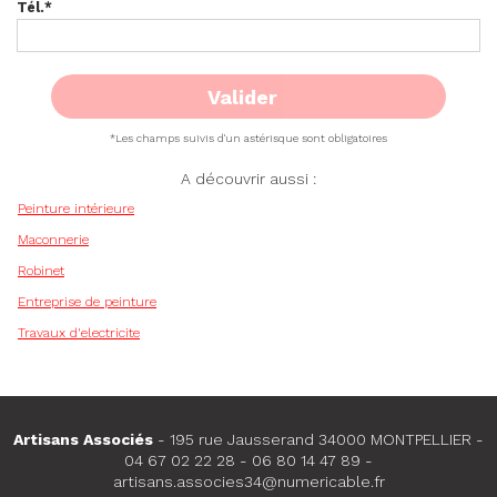
Tél.
*
*Les champs suivis d'un astérisque sont obligatoires
A découvrir aussi :
Peinture intérieure
Maconnerie
Robinet
Entreprise de peinture
Travaux d'electricite
Artisans Associés
- 195 rue Jausserand 34000 MONTPELLIER -
04 67 02 22 28
-
06 80 14 47 89
-
artisans.associes34@numericable.fr