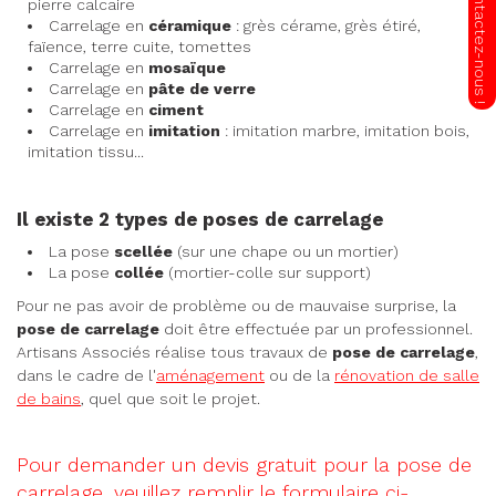
pierre calcaire
Carrelage en
céramique
: grès cérame, grès étiré,
faïence, terre cuite, tomettes
Carrelage en
mosaïque
Carrelage en
pâte de verre
Carrelage en
ciment
Carrelage en
imitation
: imitation marbre, imitation bois,
imitation tissu...
Il existe 2 types de poses de carrelage
La pose
scellée
(sur une chape ou un mortier)
La pose
collée
(mortier-colle sur support)
Pour ne pas avoir de problème ou de mauvaise surprise, la
pose
de
carrelage
doit être effectuée par un professionnel.
Artisans Associés réalise tous travaux de
pose
de
carrelage
,
dans le cadre de l'
aménagement
ou de la
rénovation de salle
de bains
, quel que soit le projet.
Pour demander un devis gratuit pour la pose de
carrelage, veuillez remplir le formulaire ci-